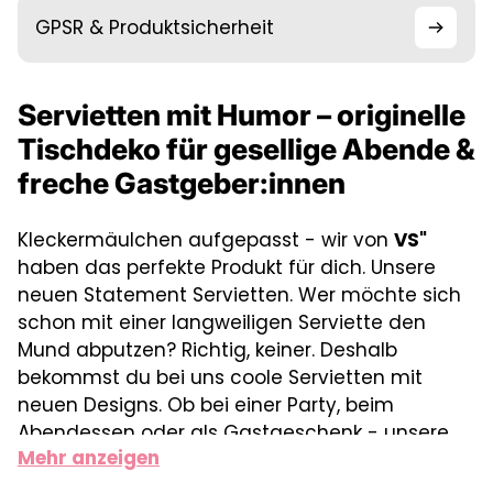
GPSR & Produktsicherheit
Servietten mit Humor – originelle
Tischdeko für gesellige Abende &
freche Gastgeber:innen
Kleckermäulchen aufgepasst - wir von
VS"
haben das perfekte Produkt für dich. Unsere
neuen Statement Servietten. Wer möchte sich
schon mit einer langweiligen Serviette den
Mund abputzen? Richtig, keiner. Deshalb
bekommst du bei uns coole Servietten mit
neuen Designs. Ob bei einer Party, beim
Abendessen oder als Gastgeschenk - unsere
Mehr anzeigen
neuen Statement Servietten kommen immer
gut an.