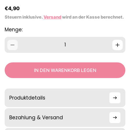
R
€4,90
e
Steuern inklusive.
Versand
wird an der Kasse berechnet.
g
u
Menge:
l
ä
r
e
r
P
r
IN DEN WARENKORB LEGEN
e
i
s
Produktdetails
Bezahlung & Versand