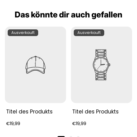
Das könnte dir auch gefallen
Unsere
“Herzlich Willkommen wäre
übertrieben”
Serviette ist das perfekte
Mitbringsel für neue Nachbarn oder eine
Produktbezeichnung:
Produktbezeichnung:
Ausverkauft
Ausverkauft
Dinnerparty.
Titel des Produkts
Titel des Produkts
Regulärer
Regulärer
€19,99
€19,99
Preis
Preis