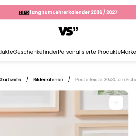
✔︎
Versandkostenfrei ab
35€
HIER
lang zum Lehrerkalender 2026 / 2027
✔︎
Versandkostenfrei ab
35€
Logo"
HIER
lang zum Lehrerkalender 2026 / 2027
dukte
Geschenkefinder
Personalisierte Produkte
Mark
/
/
Startseite
Bilderrahmen
Posterleiste 20x30 cm Eich