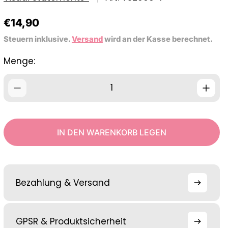
R
€14,90
e
Steuern inklusive.
Versand
wird an der Kasse berechnet.
g
u
Menge:
l
ä
r
e
r
P
IN DEN WARENKORB LEGEN
r
e
i
s
Bezahlung & Versand
GPSR & Produktsicherheit