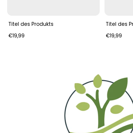
Titel des Produkts
Titel des 
Regulärer
Regulärer
€19,99
€19,99
Preis
Preis