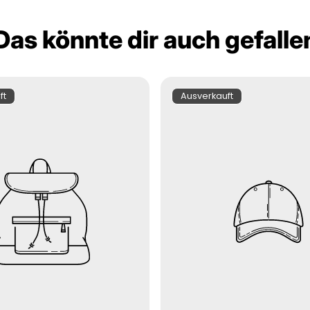
Das könnte dir auch gefalle
zeichnung:
Produktbezeichnung:
ft
Ausverkauft