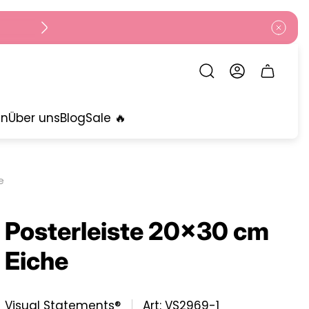
Schubla
des
Wagens
en
Über uns
Blog
Sale 🔥
e
Posterleiste 20x30 cm
Eiche
Visual Statements®
Art: VS2969-1