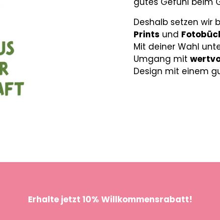
gutes Gefühl beim G
Deshalb setzen wir 
Prints
und
Fotobüc
Mit deiner Wahl unt
Umgang mit
wertvo
Design mit einem gu
Erhalte jetzt 10% Willkommensrabatt!