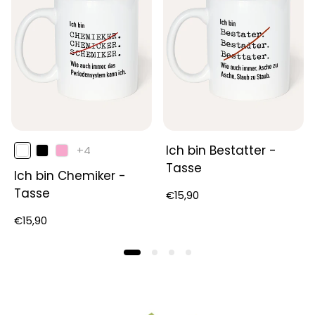
Lehrer und Lehrerinnen
verbindet sie
Wertschätzung mit Humor und ist damit eine
tolle Idee für Schüler:innen, Eltern oder
Kolleg:innen. Die hochwertige
Keramik-
Kaffeetasse
wird
mit Liebe designt
,
in
Deutschland bedruckt
und
sicher verpackt
geliefert
– bereit, den Schulalltag mit einem
Lächeln zu begleiten.
Das
Ich bin Bestatter -
+4
Produkt
Tasse
hat
Ich bin Chemiker -
4
zusätzliche
Tasse
Regulärer
€15,90
Farbe
Preis
Regulärer
€15,90
Preis