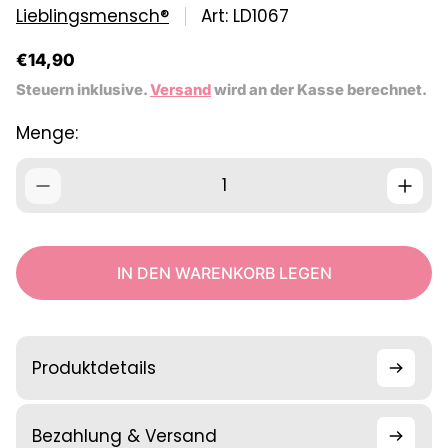
Lieblingsmensch®
Art: LD1067
R
€14,90
e
Steuern inklusive.
Versand
wird an der Kasse berechnet.
g
u
Menge:
l
ä
r
e
r
P
r
IN DEN WARENKORB LEGEN
e
i
s
Produktdetails
Bezahlung & Versand