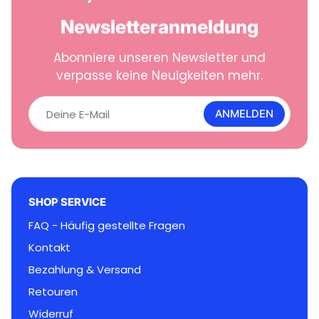
Newsletteranmeldung
Abonniere unseren Newsletter und
verpasse keine Neuigkeiten mehr.
D
e
ANMELDEN
i
n
e
E
-
M
SHOP SERVICE
a
i
FAQ - Häufig gestellte Fragen
l
Kontakt
Bezahlung & Versand
Retouren
Widerruf