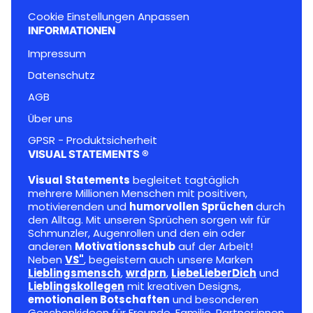
Cookie Einstellungen Anpassen
INFORMATIONEN
Impressum
Datenschutz
AGB
Über uns
GPSR - Produktsicherheit
VISUAL STATEMENTS ®
Visual Statements
begleitet tagtäglich
mehrere Millionen Menschen mit positiven,
motivierenden und
humorvollen Sprüchen
durch
den Alltag. Mit unseren Sprüchen sorgen wir für
Schmunzler, Augenrollen und den ein oder
anderen
Motivationsschub
auf der Arbeit!
Neben
VS"
, begeistern auch unsere Marken
Lieblingsmensch
,
wrdprn
,
LiebeLieberDich
und
Lieblingskollegen
mit kreativen Designs,
emotionalen Botschaften
und besonderen
Geschenkideen für Freunde, Familie, Partner:innen