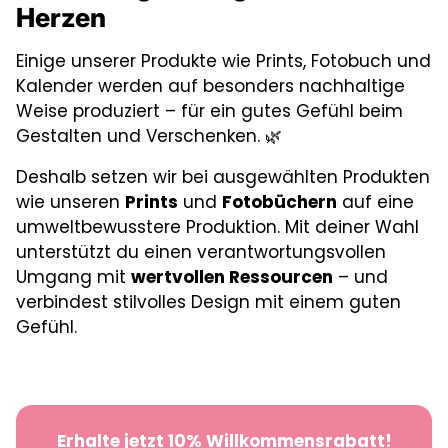
Herzen
Hol dir dieses inspirierende Karten-Set und
bringe positive Gedanken und Stärke in deinen
Einige unserer Produkte wie Prints, Fotobuch und
Alltag oder den deiner Liebsten!
Kalender werden auf besonders nachhaltige
Weise produziert – für ein gutes Gefühl beim
Gestalten und Verschenken. 🌿
Deshalb setzen wir bei ausgewählten Produkten
wie unseren
Prints
und
Fotobüchern
auf eine
umweltbewusstere Produktion. Mit deiner Wahl
unterstützt du einen verantwortungsvollen
Umgang mit
wertvollen Ressourcen
– und
verbindest stilvolles Design mit einem guten
Gefühl.
Erhalte jetzt 10% Willkommensrabatt!