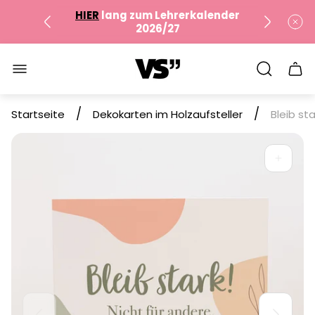
HIER
lang zum Lehrerkalender
2026/27
✔︎
Versandkostenfrei ab
35€
Logo"
Sch
HIER
lang zum Lehrerkalender
des
2026/27
Wag
/
/
Startseite
Dekokarten im Holzaufsteller
Bleib st