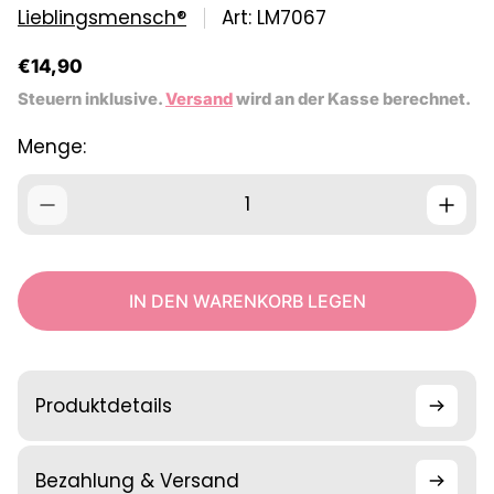
Lieblingsmensch®
Art: LM7067
R
€14,90
e
Steuern inklusive.
Versand
wird an der Kasse berechnet.
g
u
Menge:
l
ä
r
e
r
P
r
IN DEN WARENKORB LEGEN
e
i
s
Produktdetails
Bezahlung & Versand