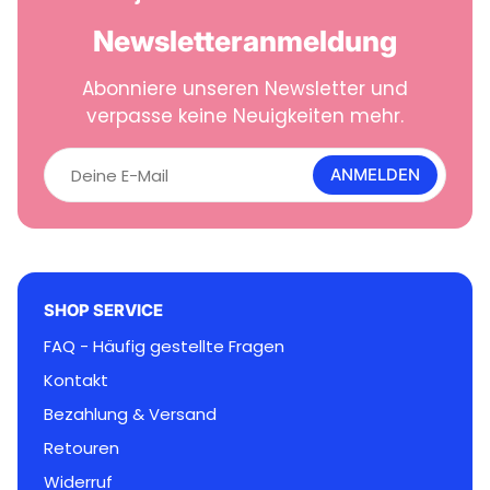
Newsletteranmeldung
Abonniere unseren Newsletter und
verpasse keine Neuigkeiten mehr.
D
e
ANMELDEN
i
n
e
E
-
M
SHOP SERVICE
a
i
FAQ - Häufig gestellte Fragen
l
Kontakt
Bezahlung & Versand
Retouren
Widerruf