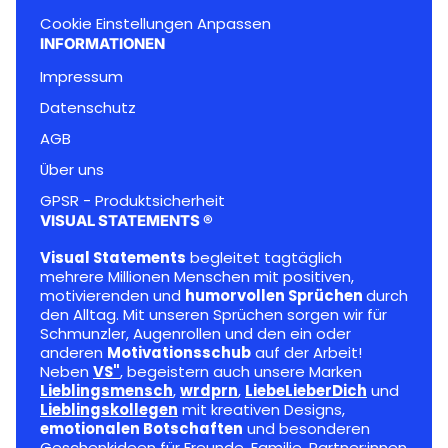
Cookie Einstellungen Anpassen
INFORMATIONEN
Impressum
Datenschutz
AGB
Über uns
GPSR - Produktsicherheit
VISUAL STATEMENTS ®
Visual Statements
begleitet tagtäglich
mehrere Millionen Menschen mit positiven,
motivierenden und
humorvollen Sprüchen
durch
den Alltag. Mit unseren Sprüchen sorgen wir für
Schmunzler, Augenrollen und den ein oder
anderen
Motivationsschub
auf der Arbeit!
Neben
VS"
, begeistern auch unsere Marken
Lieblingsmensch
,
wrdprn
,
LiebeLieberDich
und
Lieblingskollegen
mit kreativen Designs,
emotionalen Botschaften
und besonderen
Geschenkideen für Freunde, Familie, Partner:innen